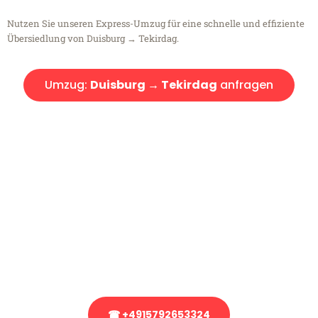
Nutzen Sie unseren Express-Umzug für eine schnelle und effiziente
Übersiedlung von Duisburg → Tekirdag.
Umzug:
Duisburg → Tekirdag
anfragen
Kostenlose Beratung!
Sie haben Fragen?
Sie haben Fragen zu Ihrem Transport oder benötigen eine Beratung
bezüglich Ihres Umzug?
Rufen Sie uns gerne an, unser Team aus Experten freut sich, Ihnen
kostenlos weiterzuhelfen!
☎ +4915792653324