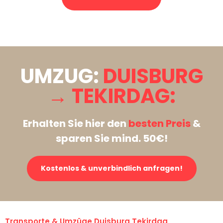
Stattdessen eine unverbindliche Anfrage senden
UMZUG:
DUISBURG
→ TEKIRDAG:
Erhalten Sie hier den
besten Preis
&
sparen Sie mind. 50€!
Kostenlos & unverbindlich anfragen!
Transporte & Umzüge Duisburg Tekirdag