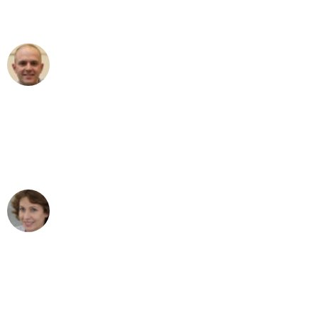
außergewöhnlichen Service!"
Frederik F.
Umzug in Duisburg
"Besser hätte ich mir den Umzug von
Duisburg nach Wien nicht vorstellen
können - DANKE!"
Maria W
Umzug von Duisburg nach Wien
"Mein Klavier kam in unter 24 Stunden
ohne einen Kratzer an - ein
erstklassiger Service!"