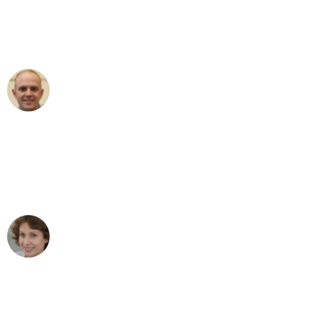
an das gesamte Team von Fiedler
Umzugsservice für ihren
außergewöhnlichen Service!"
Frederik F.
Umzug in Duisburg
"Besser hätte ich mir den Umzug von
Duisburg nach Wien nicht vorstellen
können - DANKE!"
Maria W
Umzug von Duisburg nach Wien
"Mein Klavier kam in unter 24 Stunden
ohne einen Kratzer an - ein