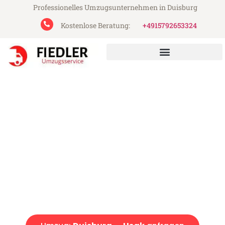
Professionelles Umzugsunternehmen in Duisburg
Kostenlose Beratung:
+4915792653324
Fiedler Umzugsservice aus Duisburg
Umzug Duisburg Usak
Günstiger Umzug Duisburg Usak (ab 199€)
Express-Abwicklung in unter 24 Stunden!
Über 15 Jahre Erfahrung mit Umzügen!
Angebot erhalten in unter 30 Minuten!