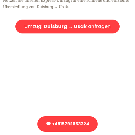
Nutzen Sie unseren Express-Umzug für eine schnelle und effiziente
Übersiedlung von Duisburg → Usak.
Umzug:
Duisburg → Usak
anfragen
Kostenlose Beratung!
Sie haben Fragen?
Sie haben Fragen zu Ihrem Transport oder benötigen eine Beratung
bezüglich Ihres Umzug?
Rufen Sie uns gerne an, unser Team aus Experten freut sich, Ihnen
kostenlos weiterzuhelfen!
☎ +4915792653324