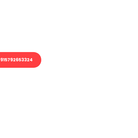
 Transport oder benötigen eine
 Umzug?
ser Team aus Experten freut sich,
elfen!
915792653324
nverbindliche Anfrage senden