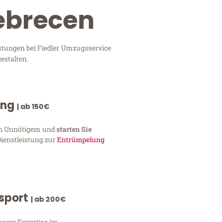
Debrecen
istungen bei Fiedler Umzugsservice
estalten.
ung
| ab 150€
von Unnötigem und
starten Sie
Dienstleistung zur
Entrümpelung
nsport
| ab 200€
nsere Expertise im