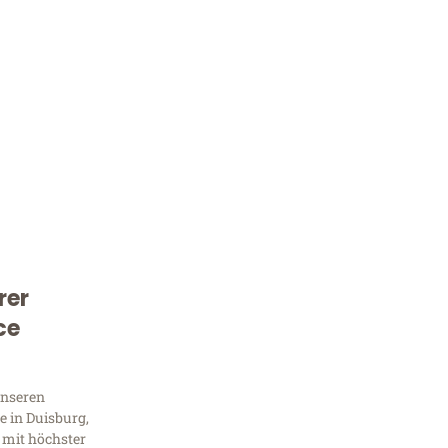
rer
Kostenlose Beratung!
ce
Sie 
Frag
unseren
 in Duisburg,
 mit höchster