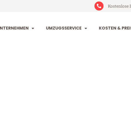
Kostenlose 
NTERNEHMEN
UMZUGSSERVICE
KOSTEN & PREI
rg Debrecen
brecen (ab 199€)