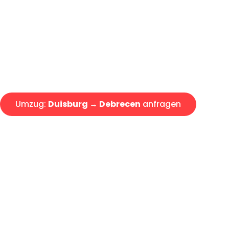
Express-Abwicklung in unter 2
Über 15 Jahre Erfahrung mit 
Angebot erhalten in unter 30 
Umzug:
Duisburg → Debrecen
anfragen
Alle Umzugsanfragen sind zu 100% kostenlos & unverbind