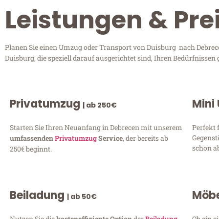
Leistungen & Pre
Planen Sie einen Umzug oder Transport von Duisburg nach Debrecen
Duisburg, die speziell darauf ausgerichtet sind, Ihren Bedürfnisse
Privatumzug
Mini
| ab 250€
Starten Sie Ihren Neuanfang in Debrecen mit unserem
Perfekt 
Gegenst
umfassenden
Privatumzug
Service
, der bereits ab
schon ab
250€ beginnt.
Beiladung
Möbe
| ab 50€
Nutzen Sie die
kosteneffiziente Option
der
Beiladung
Ob ein e