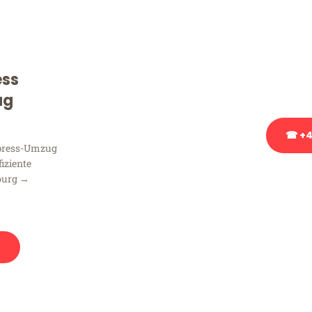
Sie haben Fragen zu Ihrem
Beratung bezüglich Ihres
Rufen Sie uns gerne an, un
ess
Ihnen kostenlos weiterzuh
ug
☎ +4
xpress-Umzug
fiziente
Stattdessen eine u
burg →