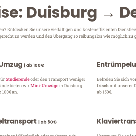
ise: Duisburg → 
? Entdecken Sie unsere vielfältigen und kosteneffizienten Dienstle
n gerecht zu werden und den Übergang so reibungslos wie möglich zu g
 Umzug
Entrümpel
| ab 100€
für
Studierende
oder den Transport weniger
Befreien Sie sich 
ände bieten wir
Mini-Umzüge
in Duisburg
frisch
mit unserer 
 100€ an.
ab 150€.
ltransport
Klaviertra
| ab 80€
inzelnes Möbelstück oder mehrere, wir
Vertrauen Sie auf u