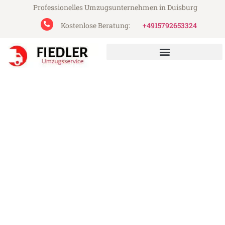
Professionelles Umzugsunternehmen in Duisburg
Kostenlose Beratung:
+4915792653324
Fiedler Umzugsservice aus Duisburg
Umzug Duisburg
Aberdeenshire
Günstiger Umzug Duisburg Aberdeenshire
(ab 199€)
Express-Abwicklung in unter 24 Stunden!
Über 15 Jahre Erfahrung mit Umzügen!