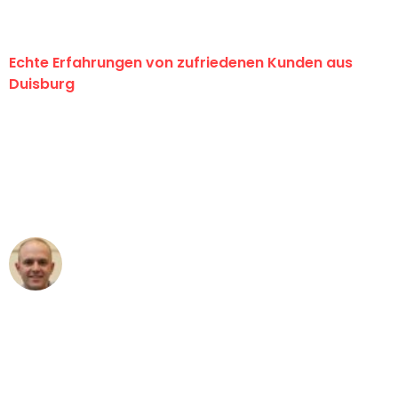
Echte Erfahrungen von zufriedenen Kunden aus
Duisburg
"Erste Klasse! Ein großes Dankeschön
an das gesamte Team von Fiedler
Umzugsservice für ihren
außergewöhnlichen Service!"
Frederik F.
Umzug in Duisburg
"Besser hätte ich mir den Umzug von
Duisburg nach Wien nicht vorstellen
können - DANKE!"