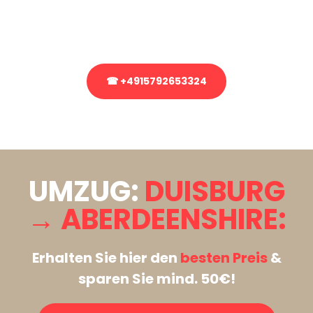
Rufen Sie uns gerne an, unser Team aus Experten freut sich, Ihnen
kostenlos weiterzuhelfen!
☎ +4915792653324
Stattdessen eine unverbindliche Anfrage senden
UMZUG:
DUISBURG
→ ABERDEENSHIRE:
Erhalten Sie hier den
besten Preis
&
sparen Sie mind. 50€!