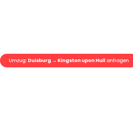
Express-Abwicklung in unter 2
Über 15 Jahre Erfahrung mit 
Angebot erhalten in unter 30 
Umzug:
Duisburg → Kingston upon Hull
anfragen
Alle Umzugsanfragen sind zu 100% kostenlos & unverbind