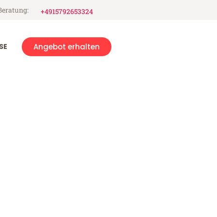
Beratung:
+4915792653324
SE
Angebot erhalten
on Hull