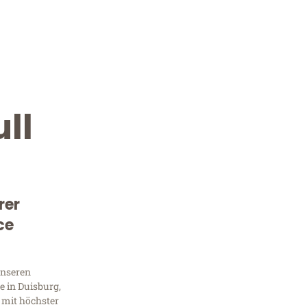
ll
rer
ce
Kostenlose Beratung!
Sie 
unseren
 in Duisburg,
 mit höchster