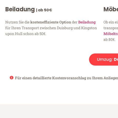
Beiladung
Möbe
| ab 50€
Nutzen Sie die
kosteneffiziente Option
der
Beiladung
Ob ein e
für Ihren Transport zwischen Duisburg und Kingston
transpor
upon Hull schon ab 50€.
Möbeltr
ab 80€.
Umzug:
D
Für einen detaillierte Kostenvoranschlag zu Ihrem Anliege