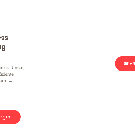
Frag
Sie haben Fragen zu Ihrem
Beratung bezüglich Ihres
ess
Rufen Sie uns gerne an, un
Ihnen kostenlos weiterzuh
ug
☎ +4
xpress-Umzug
fiziente
burg →
Stattdessen eine u
agen