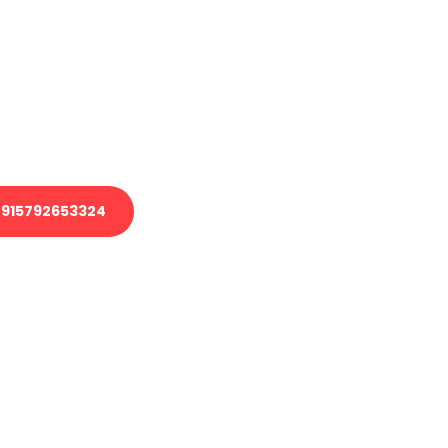
en?
 Transport oder benötigen eine
 Umzug?
ser Team aus Experten freut sich,
elfen!
915792653324
nverbindliche Anfrage senden