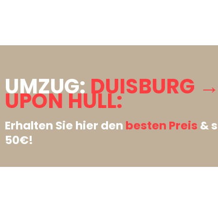
UMZUG:
DUISBURG →
UPON HULL:
Erhalten Sie hier den
besten Preis
& s
50€!