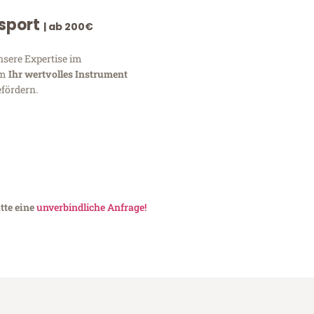
nsport
| ab 200€
nsere Expertise im
um
Ihr wertvolles Instrument
fördern.
tte eine
unverbindliche Anfrage!