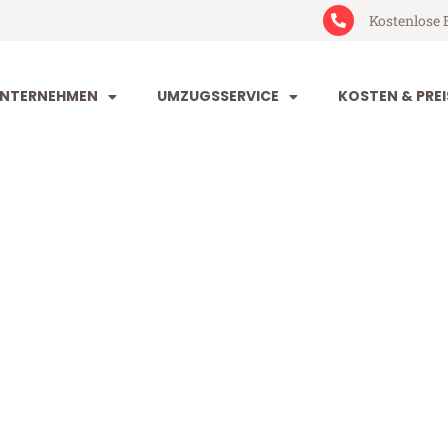
Kostenlose 
NTERNEHMEN
UMZUGSSERVICE
KOSTEN & PREI
g Kingston up
gston upon Hull (ab 199€)