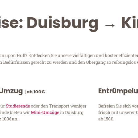
ise: Duisburg → K
upon Hull? Entdecken Sie unsere vielfältigen und kosteneffizienten
ren Bedürfnissen gerecht zu werden und den Übergang so reibungslos 
 Umzug
Entrümpel
| ab 100€
für
Studierende
oder den Transport weniger
Befreien Sie sich 
ände bieten wir
Mini-Umzüge
in Duisburg
frisch
mit unserer 
 100€ an.
ab 150€.