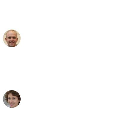
an das gesamte Team von Fiedler
Umzugsservice für ihren
außergewöhnlichen Service!"
Frederik F.
Umzug in Duisburg
"Besser hätte ich mir den Umzug von
Duisburg nach Wien nicht vorstellen
können - DANKE!"
Maria W
Umzug von Duisburg nach Wien
"Mein Klavier kam in unter 24 Stunden
ohne einen Kratzer an - ein