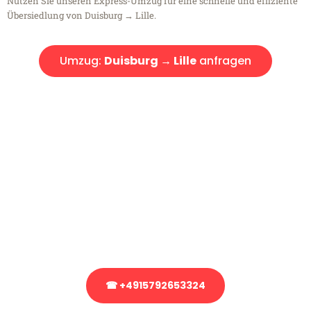
Nutzen Sie unseren Express-Umzug für eine schnelle und effiziente
Übersiedlung von Duisburg → Lille.
Umzug:
Duisburg → Lille
anfragen
Kostenlose Beratung!
Sie haben Fragen?
Sie haben Fragen zu Ihrem Transport oder benötigen eine Beratung
bezüglich Ihres Umzug?
Rufen Sie uns gerne an, unser Team aus Experten freut sich, Ihnen
kostenlos weiterzuhelfen!
☎ +4915792653324