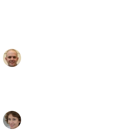
"Erste Klasse! Ein großes Dankeschön
an das gesamte Team von Fiedler
Umzugsservice für ihren
außergewöhnlichen Service!"
Frederik F.
Umzug in Duisburg
"Besser hätte ich mir den Umzug von
Duisburg nach Wien nicht vorstellen
können - DANKE!"
Maria W
Umzug von Duisburg nach Wien