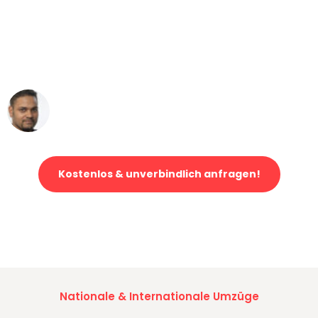
"Mein Klavier kam in unter 24 Stunden
ohne einen Kratzer an - ein
erstklassiger Service!"
Ümit Y.
Klaviertransport in Duisburg
Kostenlos & unverbindlich anfragen!
Jetzt anfragen und der nächste glückliche Kunde werden. Alle
Umzugsanfragen sind zu
100% kostenlos & unverbindlich!
Nationale & Internationale Umzüge