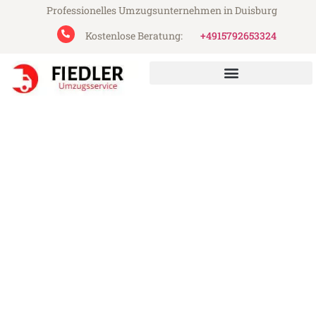
Professionelles Umzugsunternehmen in Duisburg
Kostenlose Beratung:
+4915792653324
Fiedler Umzugsservice aus Duisburg
Umzug Duisburg
Villeurbanne
Günstiger Umzug Duisburg Villeurbanne
(ab 199€)
Express-Abwicklung in unter 24 Stunden!
Über 15 Jahre Erfahrung mit Umzügen!