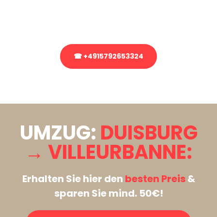
Rufen Sie uns gerne an, unser Team aus Experten freut sich, Ihnen
kostenlos weiterzuhelfen!
☎ +4915792653324
Stattdessen eine unverbindliche Anfrage senden
UMZUG:
DUISBURG
→ VILLEURBANNE:
Erhalten Sie hier den
besten Preis
&
sparen Sie mind. 50€!