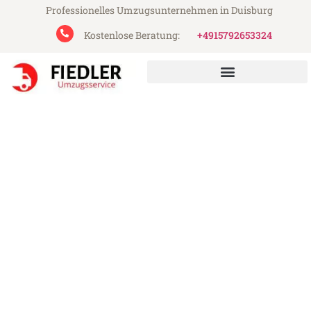
Professionelles Umzugsunternehmen in Duisburg
Kostenlose Beratung:
+4915792653324
Fiedler Umzugsservice aus Duisburg
Umzug Duisburg Sittard-
Geleen
Günstiger Umzug Duisburg Sittard-Geleen
(ab 199€)
Express-Abwicklung in unter 24 Stunden!
Über 15 Jahre Erfahrung mit Umzügen!