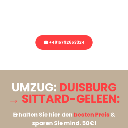
Sie haben Fragen zu Ihrem Transport oder benötigen eine Beratung
bezüglich Ihres Umzug?
Rufen Sie uns gerne an, unser Team aus Experten freut sich, Ihnen
kostenlos weiterzuhelfen!
☎ +4915792653324
Stattdessen eine unverbindliche Anfrage senden
UMZUG:
DUISBURG
→ SITTARD-GELEEN:
Erhalten Sie hier den
besten Preis
&
sparen Sie mind. 50€!