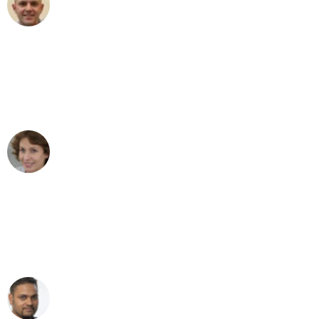
Frederik F.
Umzug in Duisburg
"Besser hätte ich mir den Umzug von
Duisburg nach Wien nicht vorstellen
können - DANKE!"
Maria W
Umzug von Duisburg nach Wien
"Mein Klavier kam in unter 24 Stunden
ohne einen Kratzer an - ein
erstklassiger Service!"
Ümit Y.
Klaviertransport in Duisburg