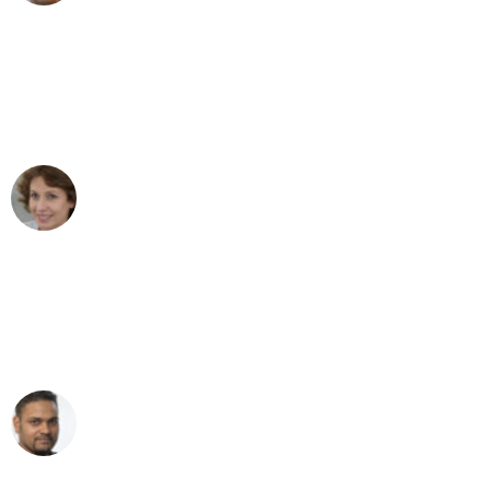
"Besser hätte ich mir den Umzug von
Duisburg nach Wien nicht vorstellen
können - DANKE!"
Maria W
Umzug von Duisburg nach Wien
"Mein Klavier kam in unter 24 Stunden
ohne einen Kratzer an - ein
erstklassiger Service!"
Ümit Y.
Klaviertransport in Duisburg