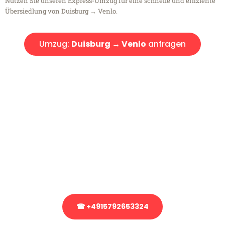
Nutzen Sie unseren Express-Umzug für eine schnelle und effiziente
Übersiedlung von Duisburg → Venlo.
Umzug:
Duisburg → Venlo
anfragen
Kostenlose Beratung!
Sie haben Fragen?
Sie haben Fragen zu Ihrem Transport oder benötigen eine Beratung
bezüglich Ihres Umzug?
Rufen Sie uns gerne an, unser Team aus Experten freut sich, Ihnen
kostenlos weiterzuhelfen!
☎ +4915792653324