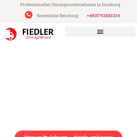
Professionelles Umzugsunternehmen in Duisburg
Kostenlose Beratung:
+4915792653324
Fiedler Umzugsservice aus Duisburg
Umzug Duisburg Venlo
Günstiger Umzug Duisburg Venlo (ab 199€)
Express-Abwicklung in unter 24 Stunden!
Über 15 Jahre Erfahrung mit Umzügen!
Angebot erhalten in unter 30 Minuten!