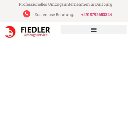
Professionelles Umzugsunternehmen in Duisburg
Kostenlose Beratung:
+4915792653324
Fiedler Umzugsservice aus Duisburg
Umzug Duisburg
Kapfenberg
Günstiger Umzug Duisburg Kapfenberg (ab
199€)
Express-Abwicklung in unter 24 Stunden!
Über 15 Jahre Erfahrung mit Umzügen!