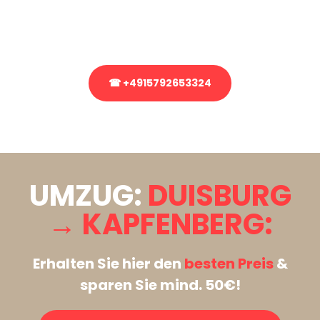
Rufen Sie uns gerne an, unser Team aus Experten freut sich, Ihnen
kostenlos weiterzuhelfen!
☎ +4915792653324
Stattdessen eine unverbindliche Anfrage senden
UMZUG:
DUISBURG
→ KAPFENBERG:
Erhalten Sie hier den
besten Preis
&
sparen Sie mind. 50€!