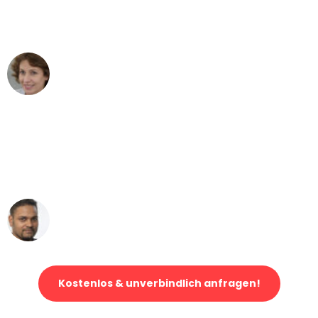
Duisburg nach Wien nicht vorstellen
können - DANKE!"
Maria W
Umzug von Duisburg nach Wien
"Mein Klavier kam in unter 24 Stunden
ohne einen Kratzer an - ein
erstklassiger Service!"
Ümit Y.
Klaviertransport in Duisburg
Kostenlos & unverbindlich anfragen!