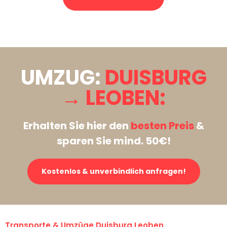
Stattdessen eine unverbindliche Anfrage senden
UMZUG:
DUISBURG
→ LEOBEN:
Erhalten Sie hier den
besten Preis
&
sparen Sie mind. 50€!
Kostenlos & unverbindlich anfragen!
Transporte & Umzüge Duisburg Leoben