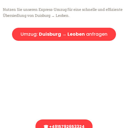
Nutzen Sie unseren Express-Umzug für eine schnelle und effiziente
Übersiedlung von Duisburg → Leoben.
Umzug:
Duisburg → Leoben
anfragen
Kostenlose Beratung!
Sie haben Fragen?
Sie haben Fragen zu Ihrem Transport oder benötigen eine Beratung
bezüglich Ihres Umzug?
Rufen Sie uns gerne an, unser Team aus Experten freut sich, Ihnen
kostenlos weiterzuhelfen!
☎ +4915792653324