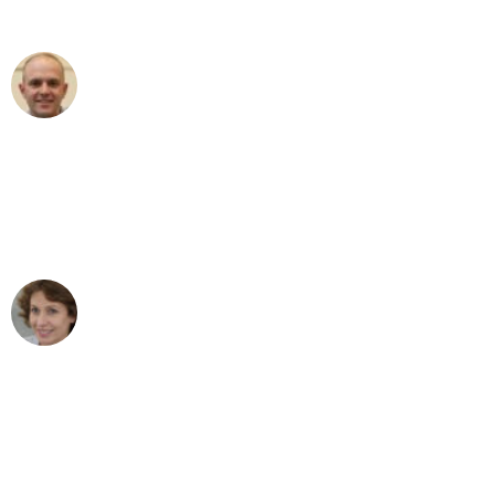
außergewöhnlichen Service!"
Frederik F.
Umzug in Duisburg
"Besser hätte ich mir den Umzug von
Duisburg nach Wien nicht vorstellen
können - DANKE!"
Maria W
Umzug von Duisburg nach Wien
"Mein Klavier kam in unter 24 Stunden
ohne einen Kratzer an - ein
erstklassiger Service!"