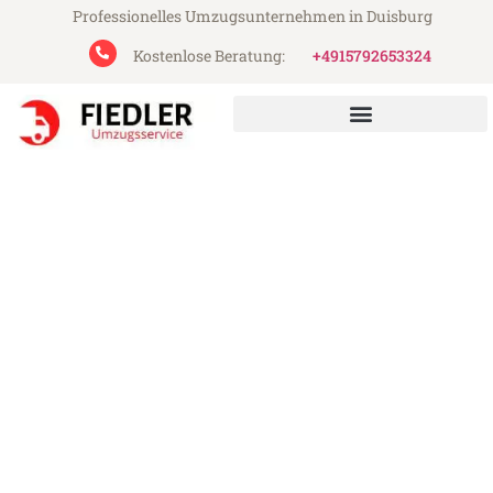
Professionelles Umzugsunternehmen in Duisburg
Kostenlose Beratung:
+4915792653324
Fiedler Umzugsservice aus Duisburg
Umzug Duisburg Leoben
Günstiger Umzug Duisburg Leoben (ab
199€)
Express-Abwicklung in unter 24 Stunden!
Über 15 Jahre Erfahrung mit Umzügen!
Angebot erhalten in unter 30 Minuten!