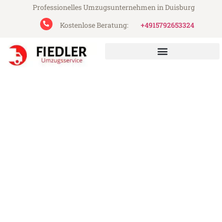
Professionelles Umzugsunternehmen in Duisburg
Kostenlose Beratung:
+4915792653324
Fiedler Umzugsservice aus Duisburg
Umzug Duisburg Olsztyn
Günstiger Umzug Duisburg Olsztyn (ab
199€)
Express-Abwicklung in unter 24 Stunden!
Über 15 Jahre Erfahrung mit Umzügen!
Angebot erhalten in unter 30 Minuten!