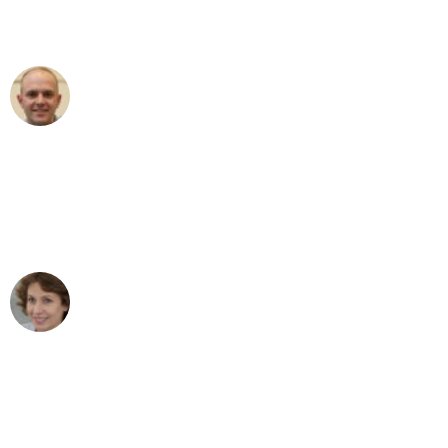
Umzugsservice für ihren
außergewöhnlichen Service!"
Frederik F.
Umzug in Duisburg
"Besser hätte ich mir den Umzug von
Duisburg nach Wien nicht vorstellen
können - DANKE!"
Maria W
Umzug von Duisburg nach Wien
"Mein Klavier kam in unter 24 Stunden
ohne einen Kratzer an - ein
erstklassiger Service!"