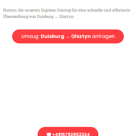
Nutzen Sie unseren Express-Umzug für eine schnelle und effiziente
Übersiedlung von Duisburg → Olsztyn.
Umzug:
Duisburg → Olsztyn
anfragen
Kostenlose Beratung!
Sie haben Fragen?
Sie haben Fragen zu Ihrem Transport oder benötigen eine Beratung
bezüglich Ihres Umzug?
Rufen Sie uns gerne an, unser Team aus Experten freut sich, Ihnen
kostenlos weiterzuhelfen!
☎ +4915792653324