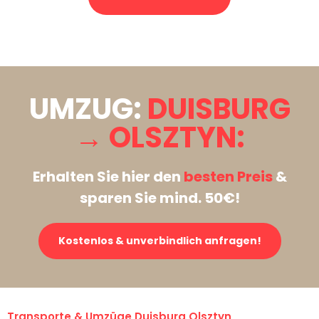
Stattdessen eine unverbindliche Anfrage senden
UMZUG:
DUISBURG
→ OLSZTYN:
Erhalten Sie hier den
besten Preis
&
sparen Sie mind. 50€!
Kostenlos & unverbindlich anfragen!
Transporte & Umzüge Duisburg Olsztyn