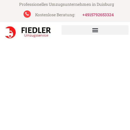
Professionelles Umzugsunternehmen in Duisburg
Kostenlose Beratung:
+4915792653324
Fiedler Umzugsservice aus Duisburg
Umzug Duisburg Drobeta
Turnu-Severin
Günstiger Umzug Duisburg Drobeta Turnu-
Severin (ab 199€)
Express-Abwicklung in unter 24 Stunden!
Über 15 Jahre Erfahrung mit Umzügen!