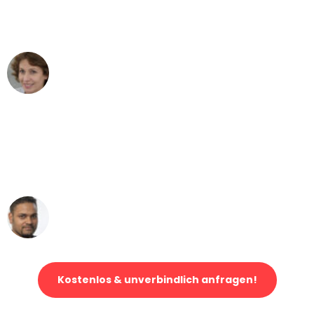
Duisburg nach Wien nicht vorstellen
können - DANKE!"
Maria W
Umzug von Duisburg nach Wien
"Mein Klavier kam in unter 24 Stunden
ohne einen Kratzer an - ein
erstklassiger Service!"
Ümit Y.
Klaviertransport in Duisburg
Kostenlos & unverbindlich anfragen!