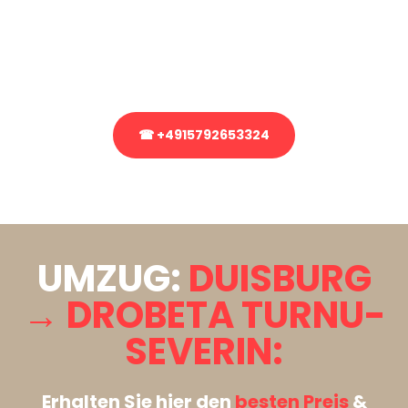
Sie haben Fragen zu Ihrem Transport oder benötigen eine Beratung
bezüglich Ihres Umzug?
Rufen Sie uns gerne an, unser Team aus Experten freut sich, Ihnen
kostenlos weiterzuhelfen!
☎ +4915792653324
Stattdessen eine unverbindliche Anfrage senden
UMZUG:
DUISBURG
→ DROBETA TURNU-
SEVERIN:
Erhalten Sie hier den
besten Preis
&