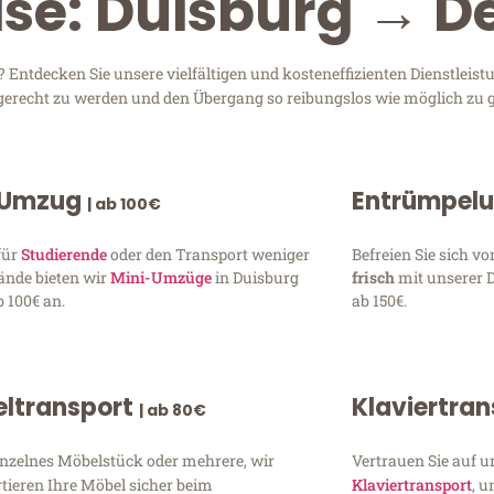
se: Duisburg → De
Entdecken Sie unsere vielfältigen und kosteneffizienten Dienstleist
n gerecht zu werden und den Übergang so reibungslos wie möglich zu g
 Umzug
Entrümpel
| ab 100€
für
Studierende
oder den Transport weniger
Befreien Sie sich 
ände bieten wir
Mini-Umzüge
in Duisburg
frisch
mit unserer 
 100€ an.
ab 150€.
ltransport
Klaviertra
| ab 80€
inzelnes Möbelstück oder mehrere, wir
Vertrauen Sie auf u
tieren Ihre Möbel sicher beim
Klaviertransport
, 