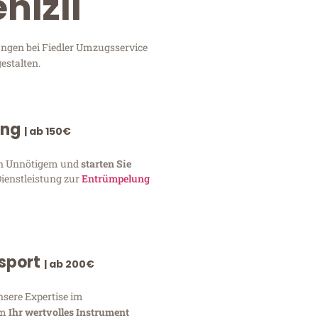
nizli
ungen bei Fiedler Umzugsservice
estalten.
ung
| ab 150€
von Unnötigem und
starten Sie
Dienstleistung zur
Entrümpelung
nsport
| ab 200€
nsere Expertise im
um
Ihr wertvolles Instrument