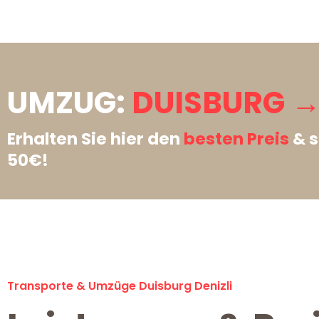
UMZUG:
DUISBURG → 
Erhalten Sie hier den
besten Preis
& s
50€!
Transporte & Umzüge Duisburg Denizli