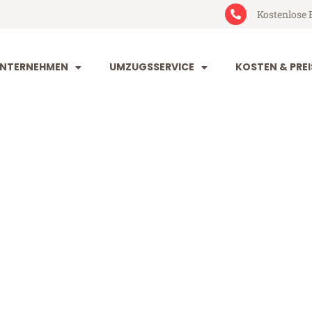
Kostenlose 
NTERNEHMEN
UMZUGSSERVICE
KOSTEN & PREI
g Denizli
zli (ab 199€)