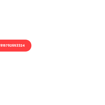
 Transport oder benötigen eine
 Umzug?
ser Team aus Experten freut sich,
elfen!
915792653324
nverbindliche Anfrage senden