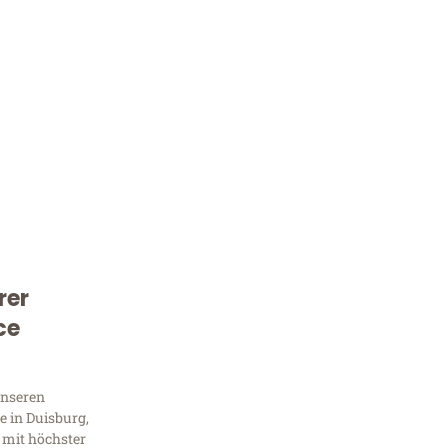
rer
Kostenlose Beratung!
ce
Sie 
Frag
unseren
 in Duisburg,
 mit höchster