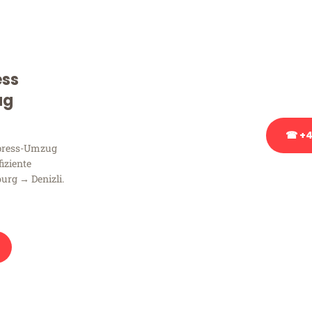
Sie haben Fragen zu Ihrem
Beratung bezüglich Ihres
Rufen Sie uns gerne an, un
ess
Ihnen kostenlos weiterzuh
ug
☎ +4
xpress-Umzug
fiziente
Stattdessen eine u
urg → Denizli.