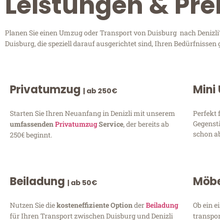
Leistungen & Prei
Planen Sie einen Umzug oder Transport von Duisburg nach Denizli? 
Duisburg, die speziell darauf ausgerichtet sind, Ihren Bedürfnisse
Privatumzug
Mini
| ab 250€
Starten Sie Ihren Neuanfang in Denizli mit unserem
Perfekt 
Gegenst
umfassenden
Privatumzug
Service
, der bereits ab
schon ab
250€ beginnt.
Beiladung
Möbe
| ab 50€
Nutzen Sie die
kosteneffiziente Option
der
Beiladung
Ob ein e
für Ihren Transport zwischen Duisburg und Denizli
transpor