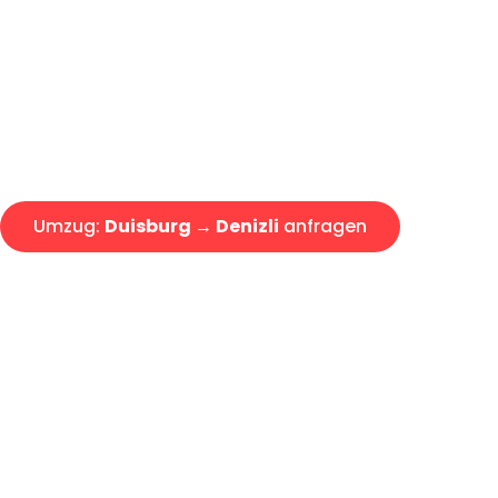
Express-Abwicklung in unter 2
Über 15 Jahre Erfahrung mit 
Angebot erhalten in unter 30 
Umzug:
Duisburg → Denizli
anfragen
Alle Umzugsanfragen sind zu 100% kostenlos & unverbind