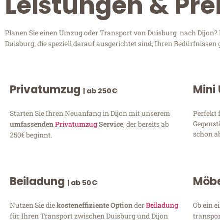
Leistungen & Pre
Planen Sie einen Umzug oder Transport von Duisburg nach Dijon? En
Duisburg, die speziell darauf ausgerichtet sind, Ihren Bedürfnisse
Privatumzug
Mini
| ab 250€
Starten Sie Ihren Neuanfang in Dijon mit unserem
Perfekt 
Gegenst
umfassenden
Privatumzug
Service
, der bereits ab
schon ab
250€ beginnt.
Beiladung
Möbe
| ab 50€
Nutzen Sie die
kosteneffiziente Option
der
Beiladung
Ob ein e
für Ihren Transport zwischen Duisburg und Dijon
transpor