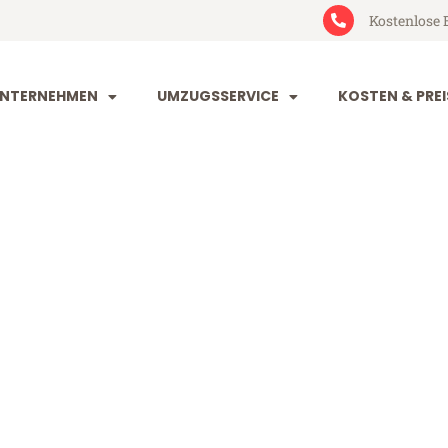
Kostenlose 
NTERNEHMEN
UMZUGSSERVICE
KOSTEN & PREI
g Dijon
on (ab 199€)