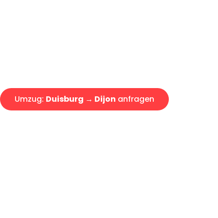
Express-Abwicklung in unter 2
Über 15 Jahre Erfahrung mit 
Angebot erhalten in unter 30 
Umzug:
Duisburg → Dijon
anfragen
Alle Umzugsanfragen sind zu 100% kostenlos & unverbind