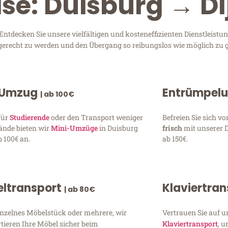
ise: Duisburg → Di
tdecken Sie unsere vielfältigen und kosteneffizienten Dienstleistu
n gerecht zu werden und den Übergang so reibungslos wie möglich zu g
 Umzug
Entrümpel
| ab 100€
für
Studierende
oder den Transport weniger
Befreien Sie sich 
ände bieten wir
Mini-Umzüge
in Duisburg
frisch
mit unserer 
 100€ an.
ab 150€.
ltransport
Klaviertra
| ab 80€
inzelnes Möbelstück oder mehrere, wir
Vertrauen Sie auf u
tieren Ihre Möbel sicher beim
Klaviertransport
, 