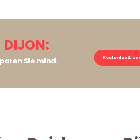
 DIJON:
Kostenlos & un
paren Sie mind.