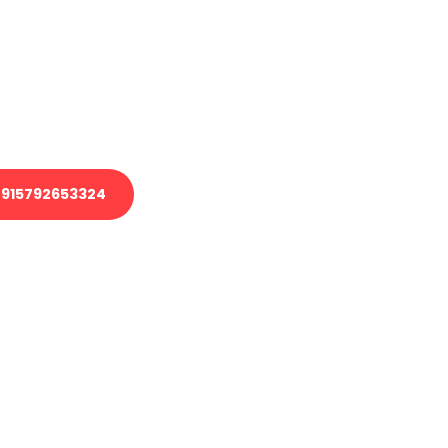
 Transport oder benötigen eine
 Umzug?
ser Team aus Experten freut sich,
elfen!
915792653324
nverbindliche Anfrage senden