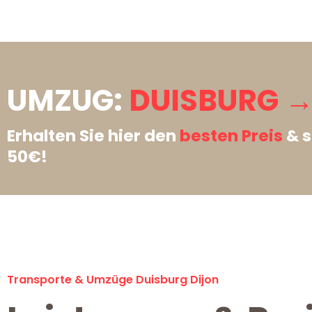
UMZUG:
DUISBURG →
Erhalten Sie hier den
besten Preis
& s
50€!
Transporte & Umzüge Duisburg Dijon