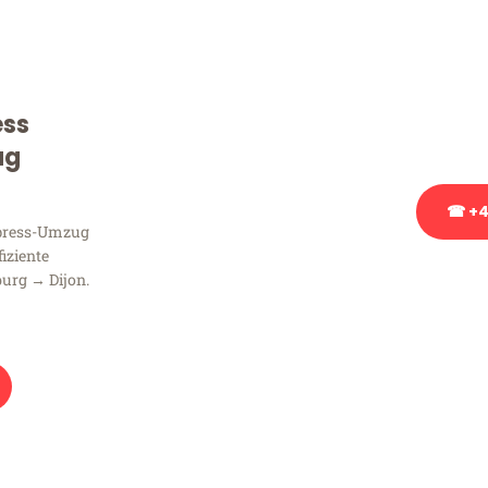
Sie haben Fragen zu Ihrem
Beratung bezüglich Ihres
Rufen Sie uns gerne an, un
ess
Ihnen kostenlos weiterzuh
ug
☎ +4
xpress-Umzug
fiziente
Stattdessen eine u
urg → Dijon.