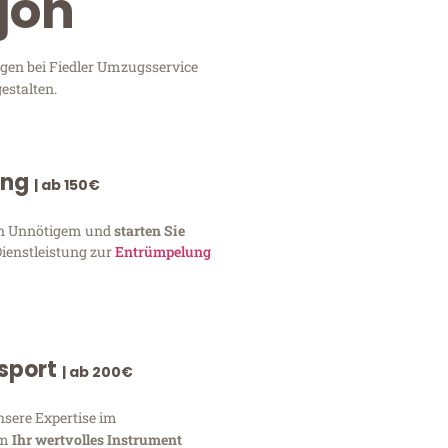
jon
ngen bei Fiedler Umzugsservice
estalten.
ung
| ab 150€
von Unnötigem und
starten Sie
Dienstleistung zur
Entrümpelung
nsport
| ab 200€
nsere Expertise im
um
Ihr wertvolles Instrument