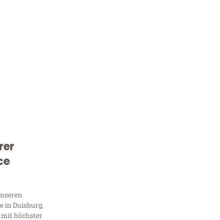
rer
Kostenlose Beratung!
ce
Sie 
Frag
unseren
 in Duisburg,
 mit höchster